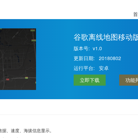
首
谷歌离线地图移动版
版本号:
v1.0
更新日期:
20180802
运行平台:
安卓
立即下载
功能
数据、速度、海拔信息显示。